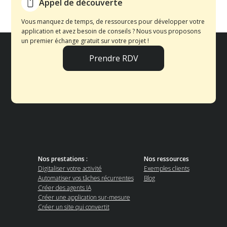
Appel de découverte
Vous manquez de temps, de ressources pour développer votre
application et avez besoin de conseils ?‍ Nous vous proposons
un premier échange gratuit sur votre projet !
Prendre RDV
Nos prestations :
Nos ressources
Digitaliser votre activité
Exemples clients
Automatiser vos tâches récurrentes
Blog
Créer des agents IA
Créer une application sur-mesure
Créer un site qui convertit